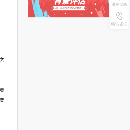
课程试听
0371-
电话咨询
55692
文
着
费