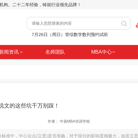
前辅导机构。二十二年经验，铸就行业领先品牌！
7月26日（周日）管综数学数列预约试听
关注！部分招生单位调整2027年硕士研究生学制
【27考研】2027年这所211院校不再执行B区分数线
新闻资讯
名师团队
MBA中心
【27考研】深耕细教，答疑不辍，这就是中鼎考研课堂日常
【27考研】8月2日（周日）管综逻辑核心考点分析推理精讲
说文的这些坑千万别踩！
作者：
中鼎MBA培训学校
分标准中，中心论点(立意)是否准确，对于得分的影响度相极大，如若立