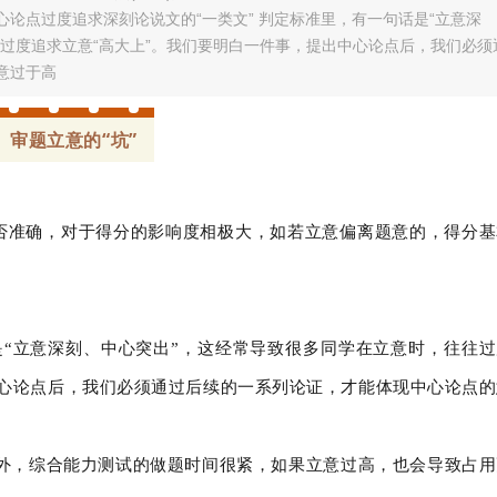
论点过度追求深刻论说文的“一类文” 判定标准里，有一句话是“立意深
过度追求立意“高大上”。我们要明白一件事，提出中心论点后，我们必须
意过于高
审题立意的“坑”
是否准确，对于得分的影响度相极大，如若立意偏离题意的，得分基
是“立意深刻、中心突出”，这经常导致很多同学在立意时，往往过
中心论点后，我们必须通过后续的一系列论证，才能体现中心论点的
外，综合能力测试的做题时间很紧，如果立意过高，也会导致占用