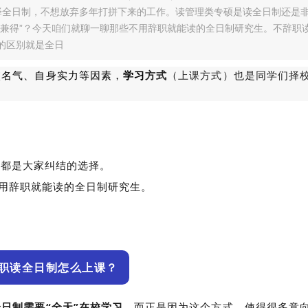
选择全日制，不想放弃多年打拼下来的工作。读管理类专硕是读全日制还是
掌兼得”？今天咱们就聊一聊那些不用辞职就能读的全日制研究生。不辞职
的区别就是全日
校名气、自身实力等因素，
学习
方式
（上课方式）
也是同学们择
直都是大家纠结的选择。
不用辞职就能读的全日制研究生。
职读全日制怎么上课？
日制需要“全天”在校学习
。而正是因为这个方式，使得很多意