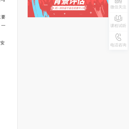
微信关注
主要
月一
课程试听
0371-
的安
电话咨询
55692