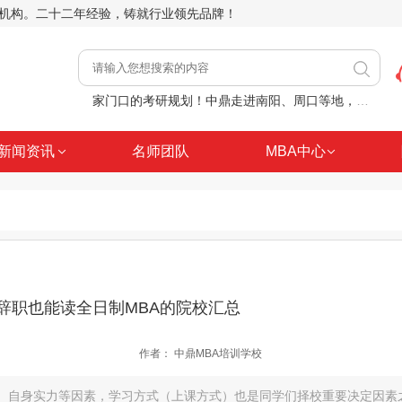
前辅导机构。二十二年经验，铸就行业领先品牌！
家门口的考研规划！中鼎走进南阳、周口等地，助力职场人士学历进阶
【27考研】8月9日（周日）MBA考研管综数学平面几何精讲
新闻资讯
名师团队
MBA中心
【27考研】已经8月份，你还在原地内耗？
【27考研】深耕细教，答疑不辍，这就是中鼎考研课堂日常
【27考研】8月2日（周日）管综逻辑核心考点分析推理精讲
辞职也能读全日制MBA的院校汇总
作者：
中鼎MBA培训学校
、自身实力等因素，学习方式（上课方式）也是同学们择校重要决定因素