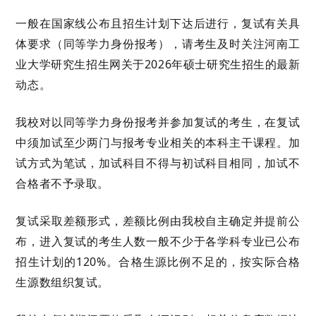
一般在
国家线公布且招生计划下达后
进行
，
复试有关具
体要求
（
同等学力身份报考
），
请考生及时关注河南
工
业
大学
研究生
招生网
关于
202
6
年硕士研究生招生的最新
动态。
我校
对以同等学力身份报考并参加复试的考生，在复试
中须加试至少两门与报考专业相关的本科主干课程。加
试方式为笔试，加试科目不得与初试科目相同，加试不
合格者不予录取。
复试采取差额形式，差额比例由
我校
自主确定并提前公
布，进入复试的考生人数一般不少于各学科专业已公布
招生计划的
120%。合格生源比例不足的，按实际合格
生源数组织复试。