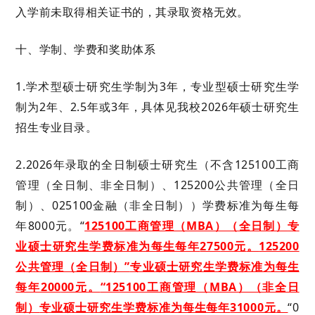
入学前未取得相关证书的，其录取资格无效。
十
、学制
、
学费和奖助体系
1.
学术型硕士研究生学制为
3年，专业型硕士研究生学
制为2
年、
2.5年
或
3年
，
具体见我校
2026年硕士研究生
招生专业目录。
2.
2026年录取的全日制硕士研究生（不含125100工商
管理（全日制、非全日制）
、
125200
公共管理
（全日
制）
、
025100金融（非全日制）
）学费
标准
为每生每
年
8000元。
“
125100工商管理（MBA）（全日制）
专
业硕士研究生学费标准为每生每年
2
75
00元
。
125200
公共管理（全日制）”
专业硕士研究生学费标准为每生
每年
200
00元
。
“125100工商管理（MBA）（非全日
制）
专业硕士研究生学费标准为每生每年
310
00元
。
“
0