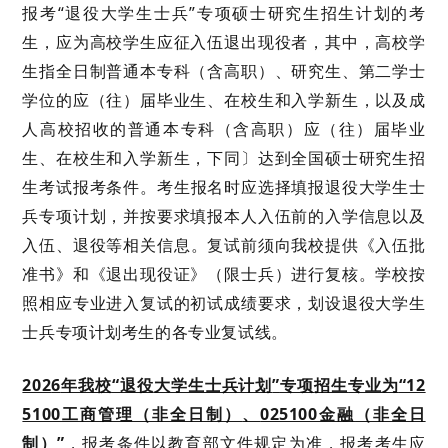
报考
“退役大学生士兵”专项硕士研究生招生计划的考
生，应为高校学生应征入伍退出现役者，其中，高校学
生指全日制普通本专科（含高职）、研究生、第二学士
学位的应（往）届毕业生、在校生和入学新生，以及成
人高校招收的普通本专科（含高职）应（往）届毕业
生、在校生和入学新生，下同〕达到全国硕士研究生招
生考试报考条件。
考生报名时应选择填报退役大学生士
兵专项计划，并按要求填报本人入伍前的入学信息以及
入伍、退役等相关信息
。
复试前须向
我校
提供《入伍批
准书》和《退出现役证》
（
限士兵
）
进
行复核。
学校按
照相应专业进入复试的初试成绩要求
，
划设退役大学生
士兵专项计划
考生的
各专业
复试
线
。
202
6
年我校
“退役
大学生士兵计划
”
专项
招生
专业为
“12
5100工商管理（非全日制）
、
025100金融
（非全日
制）
”
，
报考条件以教育部文件规定为准，报考考生应