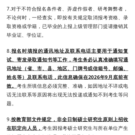
7.
对于
不符合报名条件者、
弄虚作假者、
研考
舞弊者，
不论何时，一经查实，即按有关规定取消报考资格、录
取资格或学籍，已毕业的上报上级管理部门提请撤销其
毕业证、学位证。
8
.
报名时填报的
通讯地址及联系电话主要用于通知复
试、寄发录取通知书等工作，考生务必认真
准确
填写通
讯地址（省、市、县、地区、门牌号或信箱号、邮编、
姓名等）及联系电话，此信息
确保
在
202
6
年
9
月底前有
效。
考生所填信息必须
完整
、准确，如因地址不详或电
话无法联系等原因
将出现
无法投递或通知不到考生等问
题。
9
.
按教育部文件规定，非全日制硕士研究生原则上招收
在职定向人员，
考生因报考硕士研究生与所在单位产生