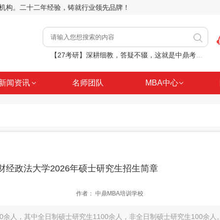
前辅导机构。二十二年经验，铸就行业领先品牌！
【27考研】深耕细教，答疑不辍，这就是中鼎考研课堂日常
【27考研】8月2日（周日）管综逻辑核心考点分析推理精讲
新闻资讯
名师团队
MBA中心
家门口的考研规划！中鼎走进南阳、周口等地，助力职场人士学历进阶
【27考研】8月9日（周日）MBA考研管综数学平面几何精讲
【27考研】已经8月份，你还在原地内耗？
财经政法大学2026年硕士研究生招生简章
作者：
中鼎MBA培训学校
00余人，其中全日制硕士研究生1100余人，非全日制硕士研究生100余人