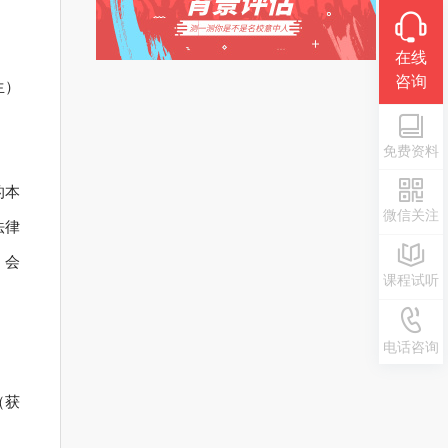
在线
咨询
生）
免费资料
的本
微信关注
法律
、会
课程试听
0371-
电话咨询
55692
（获