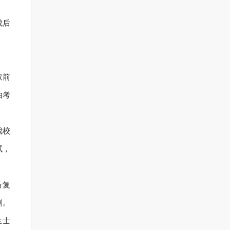
成后
取前
由考
我校
试，
行复
划。
生士