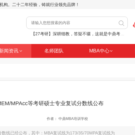
前辅导机构。二十二年经验，铸就行业领先品牌！
【27考研】深耕细教，答疑不辍，这就是中鼎考研课堂日常
【27考研】8月2日（周日）管综逻辑核心考点分析推理精讲
新闻资讯
名师团队
MBA中心
家门口的考研规划！中鼎走进南阳、周口等地，助力职场人士学历进阶
【27考研】8月9日（周日）MBA考研管综数学平面几何精讲
【27考研】已经8月份，你还在原地内耗？
A/MEM/MPAcc等考研硕士专业复试分数线公布
作者：
中鼎MBA培训学校
试分数线已经公布，其中：MBA复试线为173/35/70MPA复试线为