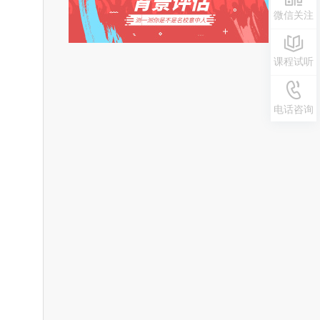
微信关注
课程试听
0371-
电话咨询
55692