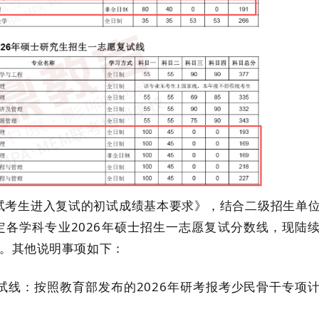
考试考生进入复试的初试成绩基本要求》
，结合
二级招生单
定各学科专业
202
6年硕士招生一志愿
复试分数线，现陆
。其他说明事项如下：
试线：
按照教育部发布的
2026年研考报考少民骨干专项