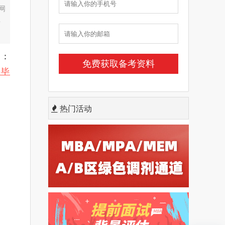
网
年
是：
科毕
热门活动