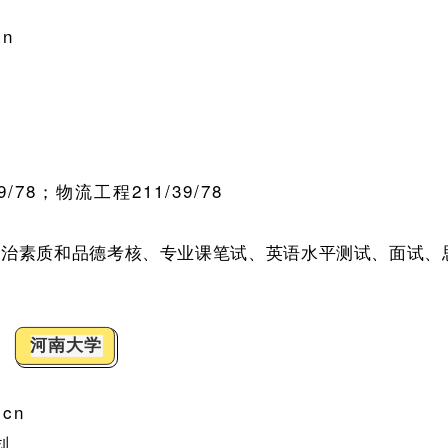
cn
9/78
；物流工程
211/39/78
政治素质和品德考核、专业课笔试、英语水平测试、面试、
河南大学
.cn
划