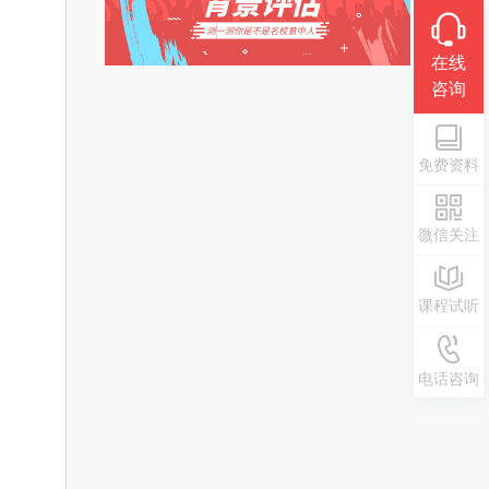
在线
咨询
免费资料
微信关注
课程试听
0371-
电话咨询
55692