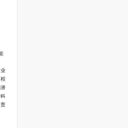
能
专业
握程
的潜
学科
、责