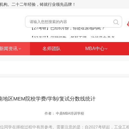
前辅导机构。二十二年经验，铸就行业领先品牌！
【27考研】深耕细教，答疑不辍，这就是中鼎考研课堂日常
【27考研】8月2日（周日）管综逻辑核心考点分析推理精讲
新闻资讯
名师团队
MBA中心
家门口的考研规划！中鼎走进南阳、周口等地，助力职场人士学历进阶
【27考研】8月9日（周日）MBA考研管综数学平面几何精讲
【27考研】已经8月份，你还在原地内耗？
河南地区MEM院校学费/学制/复试分数线统计
作者：
中鼎MBA培训学校
位同学在择校过程中有所参考。需要注意的是：自2027考研起，工业工