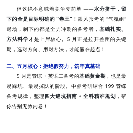
但这绝不意味着竞争变简单 ——
水分挤干，留
下的全是目标明确的 “卷王”
！跟风报考的 “气氛组”
退场，剩下的都是全力冲刺的备考者，
基础扎实、
方法科学
才是上岸核心。5 月正是拉开差距的关键
期，选对方向、用对方法，才能赢在起点！
二、五月核心：拒绝假努力，筑牢真基础
5 月是管综 + 英语二备考的
基础黄金期
，也是最
易踩坑、最易掉队的阶段。中鼎考研结合 199 管综
备考规律，整理
四大避坑指南 + 全科精准规划
，帮
你告别无效内卷！