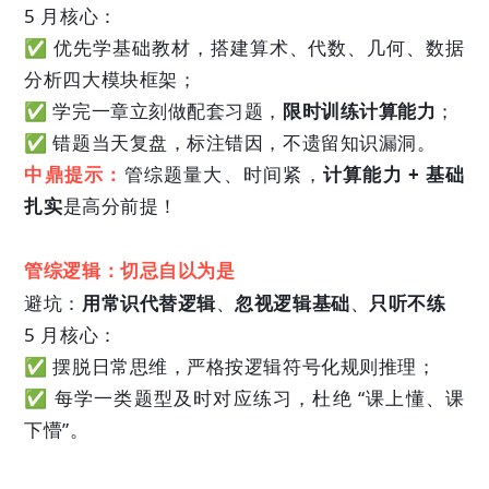
5 月核心：
✅ 优先学基础教材，搭建算术、代数、几何、数据
分析四大模块框架；
✅ 学完一章立刻做配套习题，
限时训练计算能力
；
✅ 错题当天复盘，标注错因，不遗留知识漏洞。
中鼎提示：
管综题量大、时间紧，
计算能力 + 基础
扎实
是高分前提！
管综逻辑：切忌自以为是
避坑：
用常识代替逻辑
、
忽视逻辑基础
、
只听不练
5 月核心：
✅ 摆脱日常思维，严格按逻辑符号化规则推理；
✅ 每学一类题型及时对应练习，杜绝 “课上懂、课
下懵”。