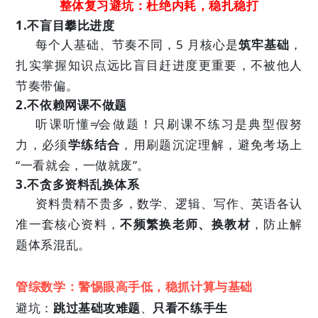
整体复习避坑：杜绝内耗，稳扎稳打
1.不盲目攀比进度
每个人基础、节奏不同，5 月核心是
筑牢基础
，
扎实掌握知识点远比盲目赶进度更重要，不被他人
节奏带偏。
2.不依赖网课不做题
听课听懂≠会做题！只刷课不练习是典型假努
力，必须
学练结合
，用刷题沉淀理解，避免考场上
“一看就会，一做就废”。
3.不贪多资料乱换体系
资料贵精不贵多，数学、逻辑、写作、英语各认
准一套核心资料，
不频繁换老师、换教材
，防止解
题体系混乱。
管综数学：警惕眼高手低，稳抓计算与基础
避坑：
跳过基础攻难题
、
只看不练手生