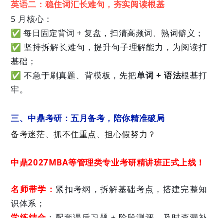
英语二：稳住词汇长难句，夯实阅读根基
5 月核心：
✅ 每日固定背词 + 复盘，扫清高频词、熟词僻义；
✅ 坚持拆解长难句，提升句子理解能力，为阅读打
基础；
✅ 不急于刷真题、背模板，先把
单词 + 语法
根基打
牢。
三、中鼎考研：五月备考，陪你精准破局
备考迷茫、抓不住重点、担心假努力？
中鼎2027MBA等管理类专业考研精讲班
正式上线！
名师带学：
紧扣考纲，拆解基础考点，搭建完整知
识体系；
学练结合
：配套课后习题 + 阶段测评，及时查漏补