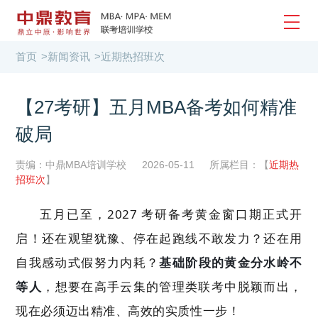
首页
>
新闻资讯
>
近期热招班次
【27考研】五月MBA备考如何精准
破局
责编：中鼎MBA培训学校
2026-05-11
所属栏目：【
近期热
招班次
】
五月已至，2027 考研备考黄金窗口期正式开
启！还在观望犹豫、停在起跑线不敢发力？还在用
自我感动式假努力内耗？
基础阶段的黄金分水岭不
等人
，想要在高手云集的管理类联考中脱颖而出，
现在必须迈出精准、高效的实质性一步！