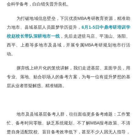
会科学备考，白白错失晋升良机。
为打破地域信息壁垒，下沉优质MBA考研教育资源，精准助
力地市、县域基层人员圆梦学历提升，
6月1-5日
中鼎考研培训学
校赵校长带队深耕地市一线
，先后走进驻马店、平顶山、洛阳、
西平、上蔡等多地市及县域，开展专属MBA考研规划地市行活
动。
摒弃线上碎片化的笼统讲解，我们走进基层、直面学员，用
专业、落地、贴合职场人的备考方案，为每一位有提升梦想的基
层从业者答疑解惑、精准铺路。
地市及县域基层备考人群，往往面临更多备考难题：工作繁
忙、备考时间零散、缺乏系统规划、不了解MBA报考政策、不清
楚自身适配院校、盲目备考效率低下，甚至不少人因无人指导，