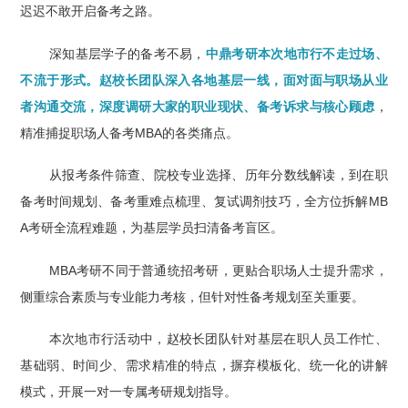
迟迟不敢开启备考之路。
深知基层学子的备考不易，
中鼎考研本次地市行不走过场、
不流于形式。赵校长团队深入各地基层一线，面对面与职场从业
者沟通交流，深度调研大家的职业现状、备考诉求与核心顾虑
，
精准捕捉职场人备考MBA的各类痛点。
从报考条件筛查、院校专业选择、历年分数线解读，到在职
备考时间规划、备考重难点梳理、复试调剂技巧，全方位拆解MB
A考研全流程难题，为基层学员扫清备考盲区。
MBA考研不同于普通统招考研，更贴合职场人士提升需求，
侧重综合素质与专业能力考核，但针对性备考规划至关重要。
本次地市行活动中，赵校长团队针对基层在职人员工作忙、
基础弱、时间少、需求精准的特点，摒弃模板化、统一化的讲解
模式，开展一对一专属考研规划指导。