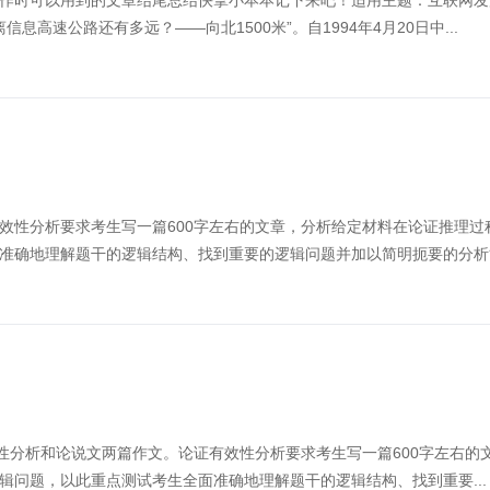
作时可以用到的文章结尾总结快拿小本本记下来吧！适用主题：互联网发
高速公路还有多远？——向北1500米”。自1994年4月20日中...
效性分析要求考生写一篇600字左右的文章，分析给定材料在论证推理过
准确地理解题干的逻辑结构、找到重要的逻辑问题并加以简明扼要的分析
效性分析和论说文两篇作文。论证有效性分析要求考生写一篇600字左右的
问题，以此重点测试考生全面准确地理解题干的逻辑结构、找到重要...