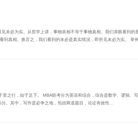
际眼见未必为实。从哲学上讲，事物表相不等于事物真相。我们亲眼看到的
到真相。换言之，我们看到的未必是真实情况，即所见未必为实。 举例.
; 千里之行，始于足下。 MBA联考分为英语和综合，综合是数学、逻辑、
65分。其中，写作是必争之地，包括两道题目，论证有效性...