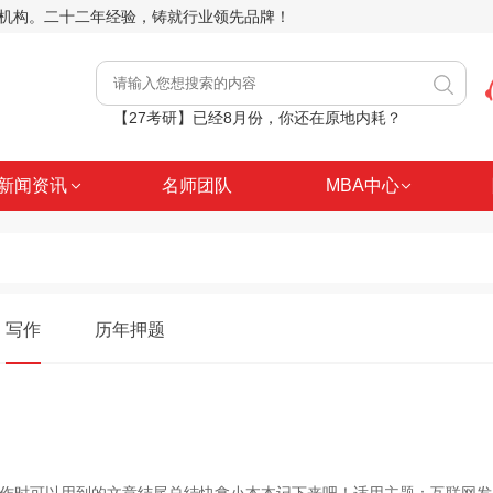
前辅导机构。二十二年经验，铸就行业领先品牌！
【27考研】深耕细教，答疑不辍，这就是中鼎考研课堂日常
【27考研】8月2日（周日）管综逻辑核心考点分析推理精讲
新闻资讯
名师团队
MBA中心
家门口的考研规划！中鼎走进南阳、周口等地，助力职场人士学历进阶
【27考研】8月9日（周日）MBA考研管综数学平面几何精讲
【27考研】已经8月份，你还在原地内耗？
写作
历年押题