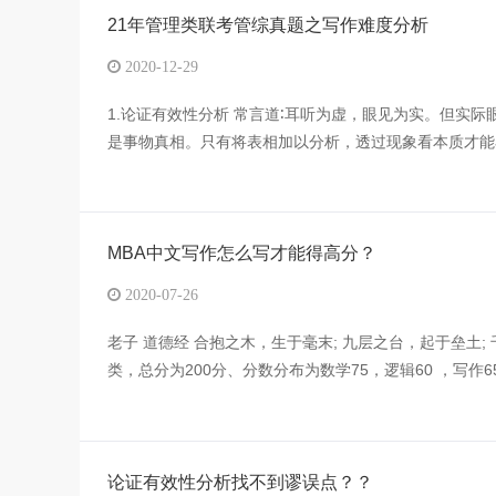
21年管理类联考管综真题之写作难度分析
2020-12-29
1.论证有效性分析 常言道∶耳听为虚，眼见为实。但实
是事物真相。只有将表相加以分析，透过现象看本质才能看
MBA中文写作怎么写才能得高分？
2020-07-26
老子 道德经 合抱之木，生于毫末; 九层之台，起于垒土
类，总分为200分、分数分布为数学75，逻辑60 ，写作
论证有效性分析找不到谬误点？？