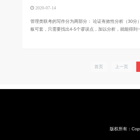
2020-07-14
管理类联考的写作分为两部分： 论证有效性分析（30分
板可套，只需要找出4-5个谬误点，加以分析，就能得到一
首页
上一页
版权所有：Copyri