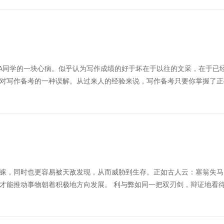
BA同学的一块心病。似乎认为写作成绩的好于坏在于以往的文采，在于已
对写作备考的一种误解。从过来人的经验来说，写作备考只要你掌握了正确.
睐，同时也更容易被天敌发现，从而威胁到生存。正如古人云：塞翁失马
才能推动事物朝着积极地方向发展。 利与弊如同一把双刃剑，辩证地看