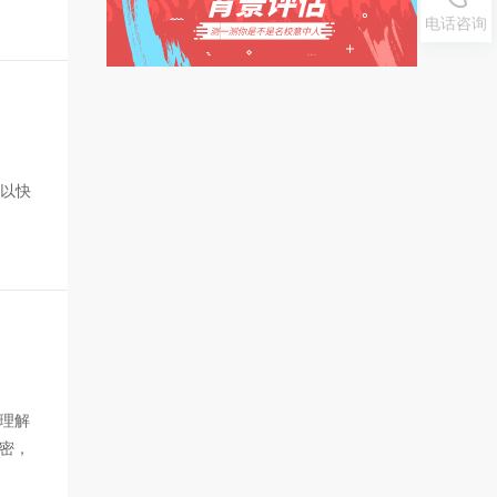
0371-
电话咨询
55692
可以快
理解
密，