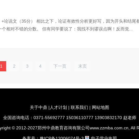
）+论说文（35分） 相比之下，论证有效性分析更好写，因为开头和结尾
个相对不错的分数。 但有同学要说了：我找不到谬误点啊！反而觉...
1
2
3
4
下一页
末页
关于中鼎
|
人才计划
|
联系我们
|
网站地图
全国咨询电话：0371-55692777 15036110777 13903832170 赵老师
ght © 2012-2027郑州中鼎教育咨询有限公司www.zzmba.com.cn, All Rig
备案号：
豫ICP备12006074号-3
电子营业执照