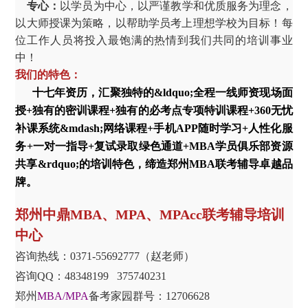
专心：
以学员为中心，以严谨教学和优质服务为理念，
以大师授课为策略，以帮助学员考上理想学校为目标！每
位工作人员将投入最饱满的热情到我们共同的培训事业
中！
我们的特色：
十七年资历，汇聚独特的&ldquo;全程一线师资现场面
授+独有的密训课程+独有的必考点专项特训课程+360无忧
补课系统&mdash;网络课程+手机APP随时学习+人性化服
务+一对一指导+复试录取绿色通道+MBA学员俱乐部资源
共享&rdquo;的培训特色，缔造郑州MBA联考辅导卓越品
牌。
郑州中鼎
MBA
、
MPA
、
MPAcc
联考辅导培训
中心
咨询热线：0371-55692777（赵老师）
咨询QQ：
48348199
375740231
郑州
MBA/MPA
备考家园群号：
12706628