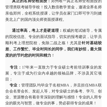
真正的名师全程面授：
郑州唯一真正名师全程面授的
管理类联考辅导学校！投入数倍教学资金，邀请业界名师
亲临郑州，全程系统授课，让学员在家门口即可学习到媲
美北上广的国内顶尖师资面授课程。
通过率高，考上才是硬道理：
权威的笔试辅导，专属
的院校信息、专业的面试指导，切实的报考建议，让学员
顺利考上理想院校，免除二战之殇！尤其是
针对基础较
差、工作繁忙、毕业时间长的同学，我们有妙招，最大限
度的的节约您的时间和精力
！
专注：
17年来一直致力于专业硕士考前培训事业的发
展，专注于成为行业内卓越的领袖品牌，不涉及其它项
目；
专业：
管理团队均毕业于名校MBA，并且担任MBA联
合会名誉会长、发起人等，对专业硕士的备考、学习、创
业、资源整合有着非常深刻的理解与感悟！专业的人用专
业的眼光与智慧，做专业的事，势必获得专业的成果！