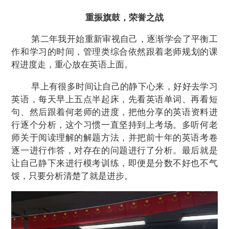
重振旗鼓，荣誉之战
第二年我开始重新审视自己，逐渐学会了
平衡
工
作和学习
的时间
，
管理类综合依然跟着老师规划的课
程进度走，重心放在英语上面。
早上有很多时间让自己的静下心来，好好去学习
英语，每
天
早上五点半起床，先看英语单词、再看短
句、然后跟着何老师
的进度，
把他分享的英语
资料
进
行逐个分析，这个习惯
一直
坚持到上考场。多听何老
师关于阅读理解的解题方法，并把前十年的英语考卷
逐一进行作答，对存在的问题进行了分析。最后就是
让自己静下来进行模考训练，即便是分数不好也不气
馁，只要分析清楚了就是进步。