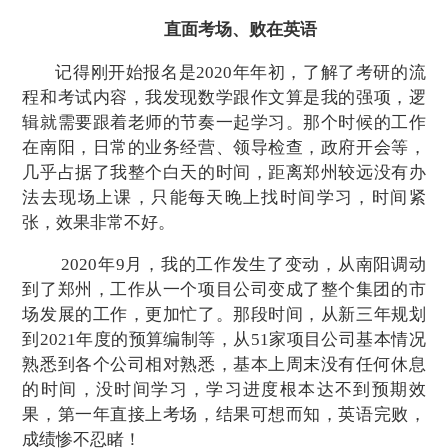
直面考场、败在英语
记得刚开始报名是2020年年初，了解了考研的流
程
和考试内容
，我发现数学跟作文算是我的强项，逻
辑就需要
跟着
老师的节奏
一起
学习。那个时候
的
工作
在南阳，日常的
业务
经营
、
领导检查
，
政府开会等
，
几乎占据
了
我
整个
白天
的
时间，距离
郑州
较远没有办
法去现场上课，只能每天晚上找时间学习，
时间紧
张，
效果非常不好。
2020年9月，我的工作发生了变动，从南阳调动
到了郑州，工作从一个项目公司变成了整个集团的市
场发展的工作，更加忙了
。
那段时间
，
从新三年规划
到2021年度的预算编制等，从51家项目公司基本情况
熟悉到各个公司相对熟悉，基本上周末没有任何休息
的时间，
没时间学习，学习进度根本达不到预期效
果，
第一年直接
上
考场，结果可想而知，英语完败，
成绩惨不忍睹
！