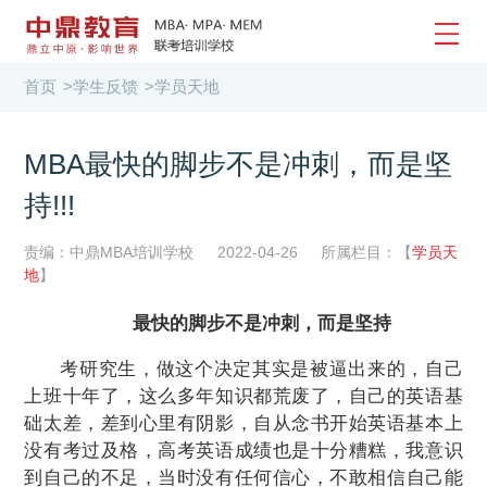
首页
>
学生反馈
>
学员天地
MBA最快的脚步不是冲刺，而是坚
持!!!
责编：中鼎MBA培训学校
2022-04-26
所属栏目：【
学员天
地
】
最快的脚步不是冲刺，而是坚持
考研究生
，做
这个决定其实是被逼出来的，自己
上班十年了，这么多年知识都荒废了，自己的英语
基
础
太差，差到心里有阴影，自从念书开始英语基本上
没有考过及格，高考英语
成绩也是
十分糟糕
，我
意识
到自己的不足
，
当时没有任何
信心
，
不敢
相信自己能