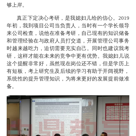
够上岸。
真正
下定
决心
考研，
是我
媳妇儿
给的信心
。
2019
年初
，
我到项目公司当负责人，当时有一个学长领导
来公司检查，说他在准备考研，自己
现有
的知识储备
和管理经验
在
与政府人员打交道
，
开展管理公司事务
时越来越吃力，
迫切
需要充实自己。
同时也
建议我考
研，这样才能在未来的竞争中更有优势。我媳妇儿说
这个提醒非常好，虽然现在岗位还不错，但是学历上
有短板，
考上
研究生及后续的学习
有助于
开阔视野
，
系统性的提升管理知识
，为将来更好的发展
提前
做准
备。