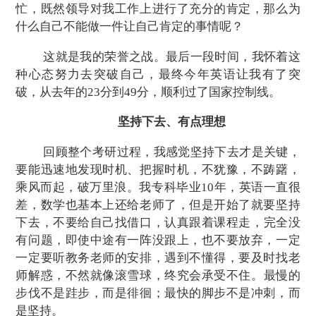
忙，既然领导对我工作上进行了充分的肯定，那么为
什么自己不能做一件让自己肯定的事情呢？
这就是我的荣誉之战。最后一段时间，我怀着这
种心态努力去突破自己，最终今年英语让我有了突
破，从去年的23分到49分，顺利过了国家控制线。
坚持下去
、有点理想
回顾
整个
考研
过程，我感觉
坚持下去
才是关键，
要能迅速地发现时机、把握时机，不犹豫，不踌躇，
乘风而起，破万里浪。我专科毕业10年，英语一直很
差，数学也基本上还给老师了，但是开始了就要坚持
下去，不要给自己找
借口
，
认真跟着课程走，完全没
有问题，
即使中途有一阵没跟上，也不要放弃，
一定
一定要听教务老师的安排，遇到不懂得，要及时找老
师解惑，不然就像滚雪球，终究会承受不住。
最慢的
步伐不是跬步，而是徘徊；最快的脚步不是冲刺，而
是坚持。